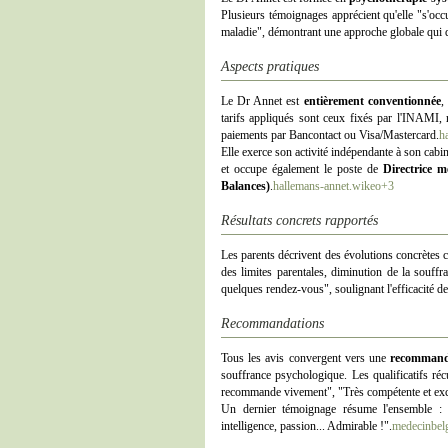
Plusieurs témoignages apprécient qu'elle "s'occu
maladie", démontrant une approche globale qui dé
Aspects pratiques
Le Dr Annet est
entièrement conventionnée
,
tarifs appliqués sont ceux fixés par l'INAMI, r
paiements par Bancontact ou Visa/Mastercard.
h
Elle exerce son activité indépendante à son cabin
et occupe également le poste de
Directrice m
Balances)
.
hallemans-annet.wikeo+3
Résultats concrets rapportés
Les parents décrivent des évolutions concrètes ch
des limites parentales, diminution de la souff
quelques rendez-vous", soulignant l'efficacité de
Recommandations
Tous les avis convergent vers une
recommanda
souffrance psychologique. Les qualificatifs ré
recommande vivement", "Très compétente et exc
Un dernier témoignage résume l'ensemble :
intelligence, passion... Admirable !".
medecinbel