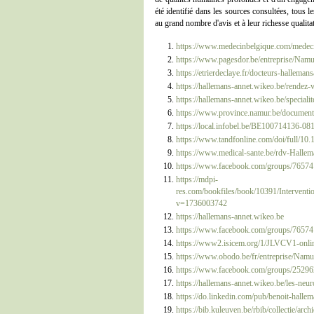
été identifié dans les sources consultées, tous l
au grand nombre d'avis et à leur richesse qualita
https://www.medecinbelgique.com/medec
https://www.pagesdor.be/entreprise/Na
https://etrierdeclaye.fr/docteurs-hallemans
https://hallemans-annet.wikeo.be/rendez-
https://hallemans-annet.wikeo.be/speciali
https://www.province.namur.be/documen
https://local.infobel.be/BE100714136-0
https://www.tandfonline.com/doi/full/
https://www.medical-sante.be/rdv-Hallem
https://www.facebook.com/groups/7657
https://mdpi-
res.com/bookfiles/book/10391/Intervent
v=1736003742
https://hallemans-annet.wikeo.be
https://www.facebook.com/groups/7657
https://www2.isicem.org/1/JLVCV1-onli
https://www.obodo.be/fr/entrepri
https://www.facebook.com/groups/2529
https://hallemans-annet.wikeo.be/les-neur
https://do.linkedin.com/pub/benoit-halle
https://bib.kuleuven.be/rbib/collectie/ar