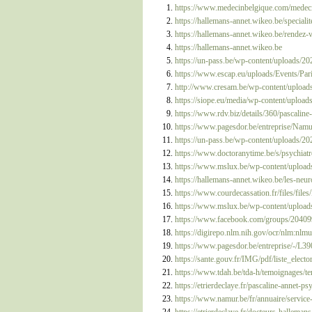
https://www.medecinbelgique.com/medeci
https://hallemans-annet.wikeo.be/speciali
https://hallemans-annet.wikeo.be/rendez-
https://hallemans-annet.wikeo.be
https://un-pass.be/wp-content/uploads/2
https://www.escap.eu/uploads/Events/Pa
http://www.cresam.be/wp-content/uploads
https://siope.eu/media/wp-content/uplo
https://www.rdv.biz/details/360/pascaline
https://www.pagesdor.be/entreprise/Na
https://un-pass.be/wp-content/uploads/2
https://www.doctoranytime.be/s/psychiatr
https://www.mslux.be/wp-content/uploads
https://hallemans-annet.wikeo.be/les-neur
https://www.courdecassation.fr/files/fil
https://www.mslux.be/wp-content/uploads
https://www.facebook.com/groups/2040
https://digirepo.nlm.nih.gov/ocr/nlm:nl
https://www.pagesdor.be/entreprise/
https://sante.gouv.fr/IMG/pdf/liste_elec
https://www.tdah.be/tda-h/temoignages/t
https://etrierdeclaye.fr/pascaline-annet-ps
https://www.namur.be/fr/annuaire/servic