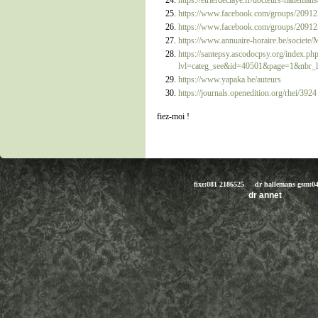
https://etrierdeclaye.fr/docteurs-hallemans
https://www.facebook.com/groups/2091
https://www.facebook.com/groups/2091
https://www.annuaire-horaire.be/societe
https://santepsy.ascodocpsy.org/index.ph
lvl=categ_see&id=40501&page=1&nbr_
https://www.yapaka.be/auteurs
https://journals.openedition.org/rhei/3924
fiez-moi !
fixe:081 2186525 dr hallemans gsm:
dr anne