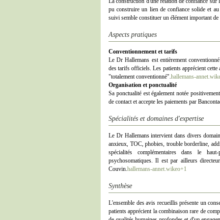
La construction d'une relation de confiance sur
pu construire un lien de confiance solide et au 
suivi semble constituer un élément important de 
Aspects pratiques
Conventionnement et tarifs
Le Dr Hallemans est entièrement conventionné
des tarifs officiels. Les patients apprécient cette
"totalement conventionné".
hallemans-annet.wik
Organisation et ponctualité
Sa ponctualité est également notée positivement
de contact et accepte les paiements par Bancont
Spécialités et domaines d'expertise
Le Dr Hallemans intervient dans divers domaines
anxieux, TOC, phobies, trouble borderline, add
spécialités complémentaires dans le haut-
psychosomatiques. Il est par ailleurs direct
Couvin.
hallemans-annet.wikeo+1
Synthèse
L'ensemble des avis recueillis présente un con
patients apprécient la combinaison rare de com
de qualités humaines profondes et d'un engageme