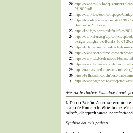
https://www.mslux.be/wp-content/uploa
06-2022.pdf
https://www.facebook.com/pages/Cliniq
https://fr.scribd.com/document/8309866
Hochmann-Z-Library
https://kce.fgov.be/sites/default/files
https://www.sforl.org/wp-content/uploads
vertiges-dorigine-vestibulaire-16-08-202
https://hallemans-annet.wikeo.be/les-nor
https://www.sciencedirect.com/science/a
https://www.rdv.biz/details/361/benoit-ha
https://www.facebook.com/benoit.drhalle
https://francais.medscape.com/index/list
https://be.linkedin.com/in/benoithalleman
https://www.pagesdor.be/entrepri
Avis sur le Docteur Pascaline Annet, p
Le Docteur Pascaline Annet exerce en tant que pé
quartier de Namur, et bénéficie d'une excellente
collectés, elle apparaît comme une professionn
Synthèse des avis patients