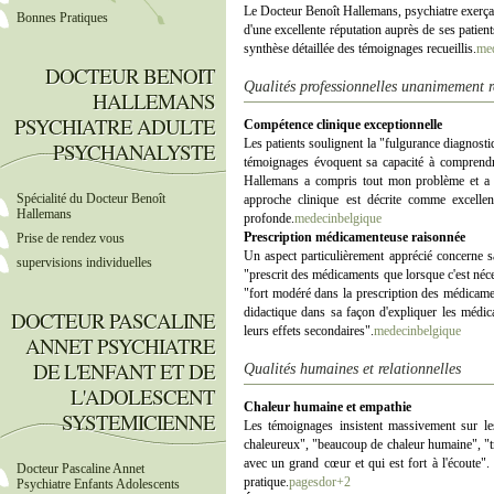
Le Docteur Benoît Hallemans, psychiatre exerça
Bonnes Pratiques
d'une excellente réputation auprès de ses patie
synthèse détaillée des témoignages recueillis.
me
DOCTEUR BENOIT
Qualités professionnelles unanimement 
HALLEMANS
PSYCHIATRE ADULTE
Compétence clinique exceptionnelle
Les patients soulignent la "fulgurance diagnos
PSYCHANALYSTE
témoignages évoquent sa capacité à comprendr
Hallemans a compris tout mon problème et a po
Spécialité du Docteur Benoît
approche clinique est décrite comme excelle
Hallemans
profonde.
medecinbelgique
Prescription médicamenteuse raisonnée
Prise de rendez vous
Un aspect particulièrement apprécié concerne s
supervisions individuelles
"prescrit des médicaments que lorsque c'est néces
"fort modéré dans la prescription des médicamen
didactique dans sa façon d'expliquer les médic
DOCTEUR PASCALINE
leurs effets secondaires".
medecinbelgique
ANNET PSYCHIATRE
DE L'ENFANT ET DE
Qualités humaines et relationnelles
L'ADOLESCENT
Chaleur humaine et empathie
SYSTEMICIENNE
Les témoignages insistent massivement sur le
chaleureux", "beaucoup de chaleur humaine", "t
avec un grand cœur et qui est fort à l'écoute"
Docteur Pascaline Annet
pratique.
pagesdor+2
Psychiatre Enfants Adolescents