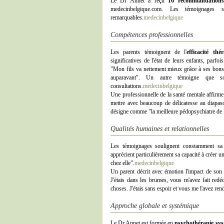
Le Dr Annet a reçu
16 recommandations
medecinbelgique.com. Les témoignages s
remarquables.
medecinbelgique
Compétences professionnelles
Les parents témoignent de l'
efficacité thé
significatives de l'état de leurs enfants, parfo
"Mon fils va nettement mieux grâce à ses bons 
auparavant". Un autre témoigne que s
consultations.
medecinbelgique
Une professionnelle de la santé mentale affirme
mettre avec beaucoup de délicatesse au diapaso
désigne comme "la meilleure pédopsychiatre de
Qualités humaines et relationnelles
Les témoignages soulignent constamment s
apprécient particulièrement sa capacité à créer un
chez elle".
medecinbelgique
Un parent décrit avec émotion l'impact de son 
J'étais dans les brumes, vous m'avez fait redé
choses. J'étais sans espoir et vous me l'avez ren
Approche globale et systémique
Le Dr Annet est formée en
psychothérapie sy