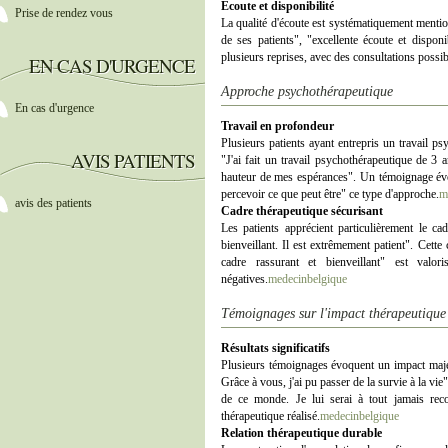
Écoute et disponibilité
Prise de rendez vous
La qualité d'écoute est systématiquement mention
de ses patients", "excellente écoute et disponi
plusieurs reprises, avec des consultations possi
EN CAS D'URGENCE
Approche psychothérapeutique
En cas d'urgence
Travail en profondeur
Plusieurs patients ayant entrepris un travail p
AVIS PATIENTS
"J'ai fait un travail psychothérapeutique de 3 a
hauteur de mes espérances". Un témoignage évo
percevoir ce que peut être" ce type d'approche.
m
avis des patients
Cadre thérapeutique sécurisant
Les patients apprécient particulièrement le cad
bienveillant. Il est extrêmement patient". Cette 
cadre rassurant et bienveillant" est valo
négatives.
medecinbelgique
Témoignages sur l'impact thérapeutique
Résultats significatifs
Plusieurs témoignages évoquent un impact majeur
Grâce à vous, j'ai pu passer de la survie à la vie
de ce monde. Je lui serai à tout jamais reco
thérapeutique réalisé.
medecinbelgique
Relation thérapeutique durable