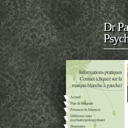
Dr Pa
Psych
Informations pratiques
Contact (cliquez sur la
marque blanche à gauche)
Accueil
Plan de Belgrade
Présences et Absences
Différence entre
psychiatre/pedospychiatre
Honoraires